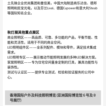
土先锋企业优尚集团和曼佳美，中国大陆制造商乐达信、德邦
照明和民宝光电，以及芬兰Lival、德国Cupower和意大利Steab
等国际知名企业。
秋灯展其他重点展区
商业照明区——高品质、可靠、多功能的产品，平衡节能、性
能和灵活性，适用于不同的商业空间。
LED照明组件区——全系列配件、模块和零件，满足技术集成
需求。
LED照明专区——展示推动节能照明发展的多种LED解决方案。
家居照明区——专为住宅空间量身定制的灯具，兼具功能性与
装饰性。
测试与认证区——提供专业测试、检验和验证服务的公司中
心。
香港国际户外及科技照明博览 (亚洲国际博览馆 6 号及 8
号展厅)