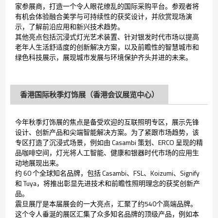
家参展商，打造一个令人眼花缭乱的国际采购平台。参观者将
有机会体验融合美学与可持续性的获奖设计，并欣赏现场演
示，了解前沿应用和新兴技术趋势。
其他亮点包括沉浸式灯光艺术装置、针对银发时代市场以提高
老年人生活舒适度的创新解决方案，以及前瞻性的智慧城市和
绿色科技展示，展现城市发展与环境保护齐头并进的未来。
香港国际秋季灯饰展（香港会议展览中心）
今年秋季灯饰展的焦点是备受欢迎的互联照明专区，展示先锋
设计、创新产品和尖端智能解决方案。为了紧跟市场趋势，该
专区打造了沉浸式场景，例如由 Casambi 策划、ERCO 呈现的精
品咖啡空间，灯光将人工智能、健康和银器时代市场的应用生
动地展现出来。
约 60 个全球知名品牌，包括 Casambi、FSL、Koizumi、Signify
和 Tuya，将推出彰显先进技术和前瞻性照明理念的获奖创新产
品。
震旦展厅是本届展会的一大亮点，汇聚了约540个高端品牌。
这个令人垂涎的展区汇集了众多知名品牌的顶级产品，例如本