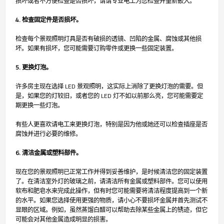
损坏或者不方便检查是否损坏，请请专业电工为您检查并重新嵌入。
4. 检查固定件是否损坏。
检查每个景观照明灯具是否有破损的透镜、凹陷的金属、腐蚀或其他损
坏。如果有损坏，您可能需要订购零件或更换一些固定装置。
5. 更换灯泡。
许多房主现在选择 LED 景观照明，这实际上消除了更换灯泡的需要。但
是，如果您的灯较旧，或者您的 LED 灯不如以前那么亮，您可能需要定
期更换一些灯泡。
有些人更喜欢请电工来更换灯泡，特别是因为他或她还可以检查插座是否
腐蚀并进行必要的维修。
6. 清洁金属或塑料部件。
现在您的景观照明已正常工作并得到妥善维护，是时候清洁您的固定装置
了。在清洁室外灯的玻璃之前，请清洁所有金属或塑料部件。您可以使用
软布和肥皂水来完成此操作，但有时您可能需要将清洁程度提高到一个新
的水平。如果您选择使用更强的物质，请小心不要损坏金属并首先测试不
显眼的区域。例如，虽然蒸馏白醋可以帮助去除某些金属上的锈迹，但它
可能会对其他金属造成明显的损害。