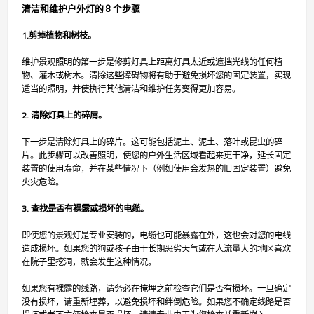
清洁和维护户外灯的 8 个步骤
1.剪掉植物和树枝。
维护景观照明的第一步是修剪灯具上距离灯具太近或遮挡光线的任何植
物、灌木或树木。清除这些障碍物将有助于避免损坏您的固定装置，实现
适当的照明，并使执行其他清洁和维护任务变得更加容易。
2. 清除灯具上的碎屑。
下一步是清除灯具上的碎片。这可能包括泥土、泥土、落叶或昆虫的碎
片。此步骤可以改善照明，使您的户外生活区域看起来更干净，延长固定
装置的使用寿命，并在某些情况下（例如使用会发热的旧固定装置）避免
火灾危险。
3. 查找是否有裸露或损坏的电缆。
即使您的景观灯是专业安装的，电缆也可能暴露在外，这也会对您的电线
造成损坏。如果您的狗或孩子由于长期恶劣天气或在人流量大的地区喜欢
在院子里挖洞，就会发生这种情况。
如果您有裸露的线路，请务必在掩埋之前检查它们是否有损坏。一旦确定
没有损坏，请重新埋葬，以避免损坏和绊倒危险。如果您不确定线路是否