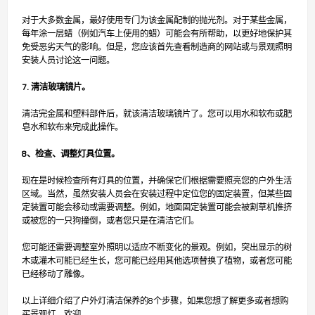
对于大多数金属，最好使用专门为该金属配制的抛光剂。对于某些金属，
每年涂一层蜡（例如汽车上使用的蜡）可能会有所帮助，以更好地保护其
免受恶劣天气的影响。但是，您应该首先查看制造商的网站或与景观照明
安装人员讨论这一问题。
7. 清洁玻璃镜片。
清洁完金属和塑料部件后，就该清洁玻璃镜片了。您可以用水和软布或肥
皂水和软布来完成此操作。
8、检查、调整灯具位置。
现在是时候检查所有灯具的位置，并确保它们根据需要照亮您的户外生活
区域。当然，虽然安装人员会在安装过程中定位您的固定装置，但某些固
定装置可能会移动或需要调整。例如，地面固定装置可能会被割草机推挤
或被您的一只狗撞倒，或者您只是在清洁它们。
您可能还需要调整室外照明以适应不断变化的景观。例如，突出显示的树
木或灌木可能已经生长，您可能已经用其他选项替换了植物，或者您可能
已经移动了雕像。
以上详细介绍了户外灯清洁保养的8个步骤，如果您想了解更多或者想购
买景观灯，欢迎