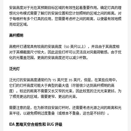
安装高度对于光在其预期目标区域的有效性起着重要作用。确定灯具的理
想光分布模式需要了解灯的安装位置和您计划照明的区域之间的距离。对
于每根杆有多个灯具的应用，您需要考虑杆之间的距离，以便最有效地照
亮给定区域。
高杆照明
高桅杆灯通常具有较高的安装高度（50 英尺以上），并且由于其高度相
对于其横截面尺寸较大，因此这些灯杆可以灵活且对风载荷敏感。由于优
化的光覆盖范围，更高的安装高度还可以减少杆数。
泛光灯
泛光灯的安装高度通常约为 15 英尺至 35 英尺，但是，在某些应用中，
它们的灯杆高度可能大于典型的最大值（尽管很少达到高杆照明的高
度）。较近的距离不需要又长又窄的光束，因此较宽的泛光光束更好。为
了照亮更远的区域，需要更窄、更远的光束。
需要注意的是，在为新项目安装灯杆时，还需要考虑光源之间的距离和光
束半径，以避免照明过度重叠（或根本不重叠，这也是不好的）。
IDA 黑暗天空合规性和 BUG 评级