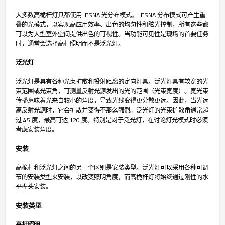
大多数高桅杆灯具都使用 IESNA 光分布模式。 IESNA 分布模式可产生重
叠的光模式，以实现高应用效率、出色的均匀性和眩光控制，所有这些都
可以为大型室外空间提供出色的可视性。当功能可见性是现场的首要任务
时，通常会选择高杆照明而不是泛光灯。
泛光灯
泛光灯是具有各种光束扩散和投射距离的定向灯具。泛光灯具有较宽的光
束范围或光束角，可测量反射光源发出的光的范围（光束宽度）。宽光束
传播意味着光来自较小的角度，导致光线变得更分散更远。因此，当光远
离反射光源时，它会扩散并变得不那么强烈。泛光灯的光束扩散角通常超
过 45 度，最高可达 120 度。特别是对于泛光灯，在讨论灯光模式时必须
考虑安装角度。
安装
高桅杆和泛光灯之间的另一个区别是安装类型。泛光灯可以采用各种可调
节的安装类型来安装，以改变照明角度，而高桅杆灯将始终通过刚性的水
平榫头安装。
安装类型
高杆照明