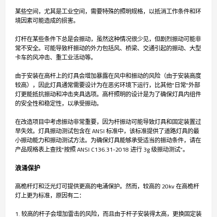
某些空间，尤其是工业空间，需要特殊的照明规格，以抵消工作条件和环
境因素可能造成的损害。
灯杆在某些条件下总是会振动，虽然这种情况很少见，但剧烈振动可能非
常不安全。可能导致杆振动的外力包括风、桥梁、交通引起的振动、大型
卡车的风冲击、重工业活动等。
由于安装在高杆上的灯具会增加暴露在风中和振动的风险（由于安装高度
较高），因此灯具通常需要设计为在恶劣环境下运行，比其他“日常”外部
灯更能抵抗振动和冲击夹具选项。高杆照明的设计是为了确保灯具内组件
的安全性和稳定性，以承受振动。
在改造项目中考虑振动非常重要，因为杆振动可能导致灯具和固定装置过
早失效。灯具振动测试包含在 ANSI 标准中，该标准提供了道路灯具的最
小振动能力和振动测试方法。为确保灯具能够承受适当的振动条件，请在
产品规格表上查找“按照 ANSI C136.31-2018 进行 3g 级振动测试”。
浪涌保护
高桅杆灯和泛光灯可提供更高的电涌保护。然而，较高的 20kv 在高桅杆
灯上更为标准，原因有二：
1. 较高的杆子会增加雷击的风险，而且由于杆子安装得太高，更换固定装