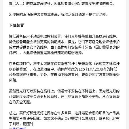
置（人工）的成本要高得多，因此您要减少固定装置发生故障的机会。
2. 坚固的浪涌保护装置成本更高，标准泛光灯通常不提供此功能。
下降装置
降低设备使用手动或电动控制装置，使灯具能够降低和升高以进行维护。
降低设备可能会增加更高的前期成本，但是，它们不可避免地会降低维护
成本并提供更安全的维护。由于高桅杆灯安装得非常高（因此需要更少的
灯杆），因此降低装置是高桅杆照明的理想选择。
在改造项目中，您不太可能在没有垂落的杆上安装垂落（必须首先建造杆
以容纳垂落）。在改造项目中，确保所考虑的 LED 灯具与您现有的降低
设备兼容也很重要。另外，在选择下降装置时，要保证固定装置能够承受
风阻。
虽然泛光灯可以安装在高杆上，但通常不安装在下降器上，因为泛光灯的
可调角度安装座会改变其风廓线，并可能导致下降器不平衡，从而导致潜
在的安全问题。
总之，高杆灯和泛光灯之间存在许多差异，选择最适合您的项目的产品类
型需要考虑许多因素。如果您不确定自己需要什么景观灯，或者您已经有
了判断，请随时