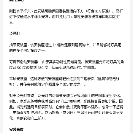
刚性水平榫头 - 此安装可确保固定装置指向下方（符合 IDA 标准）。高杆
灯不仅通过水平榫头安装，而且还利用 4 螺栓安装系统来牢固地固定灯
具。
泛光灯
指节安装座 - 该安装座通过 ½” 螺纹连接到建筑物上，并且能够将灯具定
向在多个固定角度之一。
可调节滑动安装器 – 由于其多功能性而最常见。该安装座允许将灯具的角
度从 90 度调整到 180 度，从而实现光输出的定向瞄准。
耳轴安装座 - 这种方便的安装座可轻松连接到平坦表面（建筑物或电线
杆），并使夹具能够定向瞄准多个固定角度之一。
对于泛光灯来说，泛光灯的可调节安装会导致地面上的光图案发生变化。
例如，宽光束传播意味着当灯具“向上”倾斜时，光线将变得更加分散。因
此，当光线远离目标表面时，它会扩散并变得不那么强烈。想象一下您将
手电筒直接对准地面。然后想象（或记住）当您打开闪光灯时光束如何变
化，直到它指向正前方。
安装高度