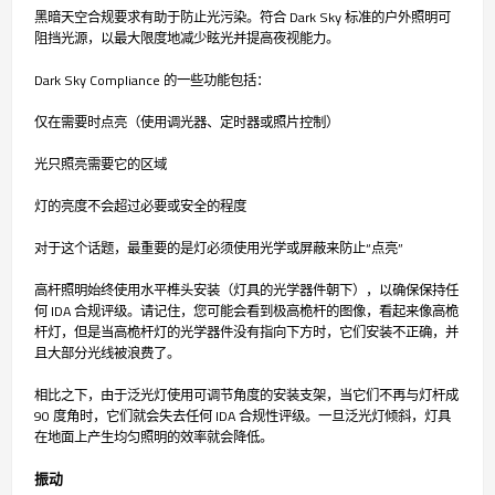
黑暗天空合规要求有助于防止光污染。符合 Dark Sky 标准的户外照明可
阻挡光源，以最大限度地减少眩光并提高夜视能力。
Dark Sky Compliance 的一些功能包括：
仅在需要时点亮（使用调光器、定时器或照片控制）
光只照亮需要它的区域
灯的亮度不会超过必要或安全的程度
对于这个话题，最重要的是灯必须使用光学或屏蔽来防止“点亮”
高杆照明始终使用水平榫头安装（灯具的光学器件朝下），以确保保持任
何 IDA 合规评级。请记住，您可能会看到极高桅杆的图像，看起来像高桅
杆灯，但是当高桅杆灯的光学器件没有指向下方时，它们安装不正确，并
且大部分光线被浪费了。
相比之下，由于泛光灯使用可调节角度的安装支架，当它们不再与灯杆成
90 度角时，它们就会失去任何 IDA 合规性评级。一旦泛光灯倾斜，灯具
在地面上产生均匀照明的效率就会降低。
振动