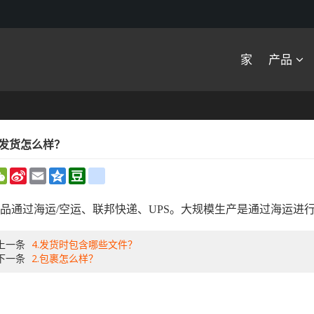
家
产品
.发货怎么样？
WeChat
Sina
Email
Qzone
Douban
renren
Weibo
品通过海运/空运、联邦快递、UPS。大规模生产是通过海运进
上一条
4.发货时包含哪些文件？
下一条
2.包裹怎么样？